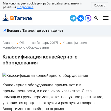
Мы используем cookie для работы сайта, аналитики и
Хорошо
рекламы.
Подробнее
Бензин в Тагиле: где есть, где нет
Все новости
Происшествия
Главная
Общество (январь 2017)
Классификация
конвейерного оборудования
Город
Классификация конвейерного
оборудования
Власть
Жизнь
Экономика
Конвейерное оборудование применяют и в
промышленности, и в сельском хозяйстве. С его
Общество
помощью грузы перемещаются на нужное расстояние,
ускоряется процесс погрузки и разгрузки товаров.
Рассказать новость
Ассортимент конвейеров огромен.