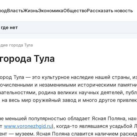
род
Власть
Жизнь
Экономика
Общество
Рассказать новость
 где нет
дие города Тула
города Тула
ород Тула — это культурное наследие нашей страны, и
гочисленными и незаменимыми историческими памятн
ательностями, родина великих научных деятелей, пуб
й на весь мир оружейный завод и много другое привле
е меньшей популярностью обладает Ясная Поляна, на
ут
www.voronezhgid.ru
), когда-то являвшаяся усадьбой 
ент — музеем. Ясная Поляна славится наличием раски