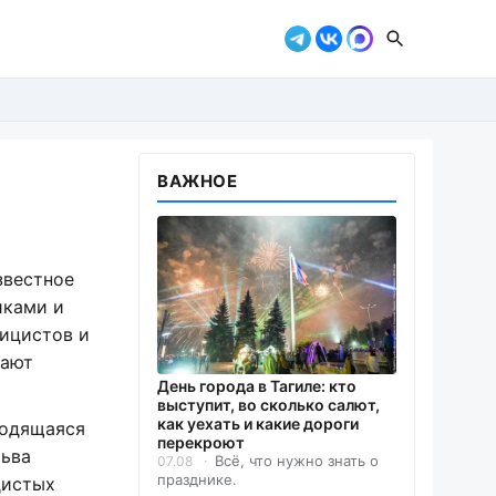
ВАЖНОЕ
звестное
иками и
лицистов и
кают
День города в Тагиле: кто
выступит, во сколько салют,
как уехать и какие дороги
ходящаяся
перекроют
Льва
Всё, что нужно знать о
07.08
празднике.
дистых