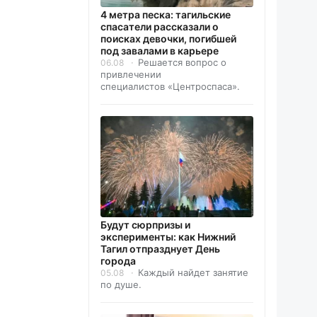
4 метра песка: тагильские
спасатели рассказали о
поисках девочки, погибшей
под завалами в карьере
Решается вопрос о
06.08
привлечении
специалистов «Центроспаса».
Будут сюрпризы и
эксперименты: как Нижний
Тагил отпразднует День
города
Каждый найдет занятие
05.08
по душе.