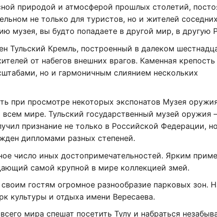
сной природой и атмосферой прошлых столетий, посто
льном не только для туристов, но и жителей соседни
ю музея, вы будто попадаете в другой мир, в другую 
ен Тульский Кремль, построенный в далеком шестнадц
ителей от набегов внешних врагов. Каменная крепость
сштабами, но и гармоничным слиянием нескольких
ть при просмотре некоторых экспонатов Музея оружия
 всем мире. Тульский государственный музей оружия 
учил признание не только в Российской Федерации, но
ажден дипломами разных степеней.
тное число иных достопримечательностей. Ярким прим
дающий самой крупной в мире коллекцией змей.
 своим гостям огромное разнообразие парковых зон. 
рк культуры и отдыха имени Вересаева.
 всего мира спешат посетить Тулу и набраться незабы