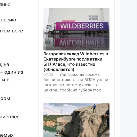
янно
х
Россию.
атом веке
Загорелся склад Wildberries в
Екатеринбурге после атаки
, на
БПЛА: все, что известно
(обновляется)
— один из
Уничтожены восемь
07.08
 и в
беспилотников, три БПЛА упали
на кровлю логистического
центра, сообщил губернатор.
ером
Наиболее
ваемых