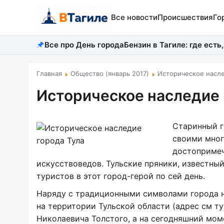
Все новости
Происшествия
Го
Все про День города
Бензин в Тагиле: где есть,
Главная
Общество (январь 2017)
Историческое насле
Историческое наследие 
Старинный г
своими мно
достопримеч
искусствоведов. Тульские пряники, известны
туристов в этот город-герой по сей день.
Наряду с традиционными символами города н
на территории Тульской области (адрес см т
Николаевича Толстого, а на сегодняшний мом