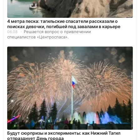
4 метра песка: тагильские спасатели рассказали о
поисках девочки, погибшей под завалами в карьере
Решается вопрос о привлечении
06.08
специалистов «Центроспаса».
Будут сюрпризы и эксперименты: как Нижний Тагил
отпразднует День города