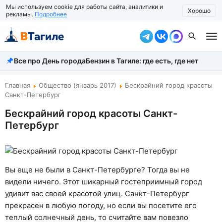
Мы используем cookie для работы сайта, аналитики и
Хорошо
рекламы.
Подробнее
Все про День города
Бензин в Тагиле: где есть, где нет
Все новости
Происшествия
Главная
Общество (январь 2017)
Бескрайний город красоты
Санкт-Петербург
Город
Бескрайний город красоты Санкт-
Петербург
Власть
Жизнь
Экономика
Вы еще не были в Санкт-Петербурге? Тогда вы не
видели ничего. Этот шикарный гостеприимный город
Общество
удивит вас своей красотой улиц. Санкт-Петербург
прекрасен в любую погоду, но если вы посетите его
Рассказать новость
теплый солнечный день, то считайте вам повезло