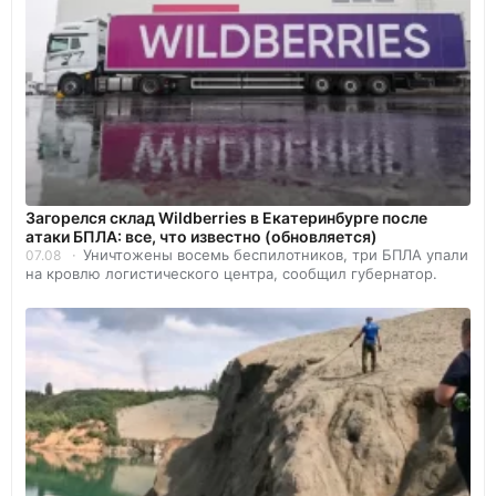
Загорелся склад Wildberries в Екатеринбурге после
атаки БПЛА: все, что известно (обновляется)
Уничтожены восемь беспилотников, три БПЛА упали
07.08
на кровлю логистического центра, сообщил губернатор.