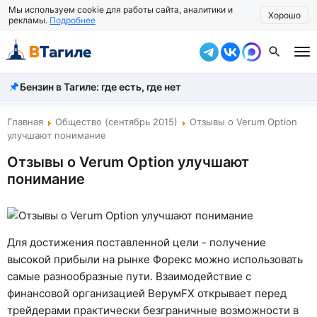
Мы используем cookie для работы сайта, аналитики и
Хорошо
рекламы.
Подробнее
Бензин в Тагиле: где есть, где нет
Все новости
Происшествия
Главная
Общество (сентябрь 2015)
Отзывы о Verum Option
улучшают понимание
Город
Отзывы о Verum Option улучшают
понимание
Власть
Жизнь
Экономика
Для достижения поставленной цели - получение
высокой прибыли на рынке Форекс можно использовать
Общество
самые разнообразные пути. Взаимодействие с
финансовой организацией ВерумFX открывает перед
Рассказать новость
трейдерами практически безграничные возможности в