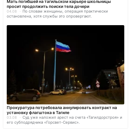
Мать погибшей на тагильском карьере школьницы
просит продолжить поиски тела дочери
По словам женщины, операция практически
04.08
остановлена, хотя службы это опровергают.
Прокуратура потребовала аннулировать контракт на
установку флагштока в Тагиле
Суд уже наложил арест на счета «Тагилдорстроя» и
03.08
его субподрядчика «Горсвет-Сервис».