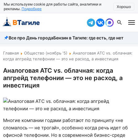
Мы используем cookie для работы сайта, аналитики и
Хорошо
рекламы.
Подробнее
Все про День города
Бензин в Тагиле: где есть, где нет
Все новости
Происшествия
Главная
Общество (ноябрь '5)
Аналоговая АТС vs. облачная:
когда апгрейд телефонии — это не расход, а инвестиция
Город
Аналоговая АТС vs. облачная: когда
апгрейд телефонии — это не расход, а
Власть
инвестиция
Жизнь
Экономика
Общество
Многие компании годами работают по принципу «не
сломалось — не трогай», особенно когда речь идет об
Рассказать новость
офисной телефонии. Но в современной бизнес-среде