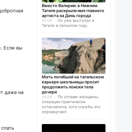
Вместо Валерии: в Нижнем
 добротная
Тагиле раскрыли имя главного
артиста на День города
Он уже выступал в
05.08
Тагиле в прошлом году.
. Если вы
.
Мать погибшей на тагильском
карьере школьницы просит
продолжить поиски тела
ет даже на
дочери
По словам женщины,
04.08
операция практически
остановлена, хотя службы это
опровергают.
 спать