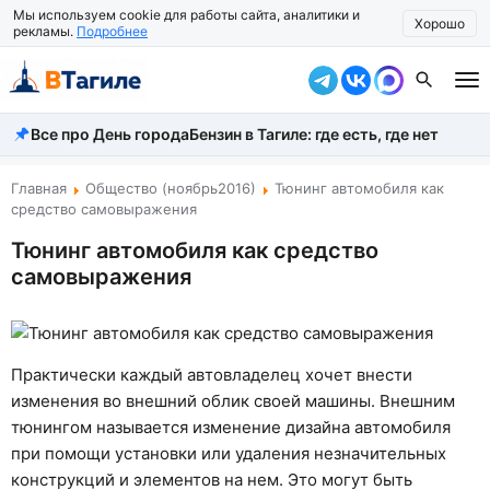
Мы используем cookie для работы сайта, аналитики и
Хорошо
рекламы.
Подробнее
Все про День города
Бензин в Тагиле: где есть, где нет
Все новости
Происшествия
Главная
Общество (ноябрь2016)
Тюнинг автомобиля как
средство самовыражения
Город
Тюнинг автомобиля как средство
самовыражения
Власть
Жизнь
Экономика
Практически каждый автовладелец хочет внести
изменения во внешний облик своей машины. Внешним
Общество
тюнингом называется изменение дизайна автомобиля
при помощи установки или удаления незначительных
Рассказать новость
конструкций и элементов на нем. Это могут быть