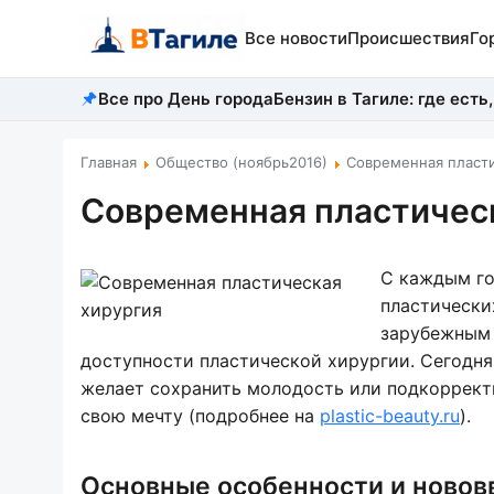
Все новости
Происшествия
Го
Все про День города
Бензин в Тагиле: где есть,
Главная
Общество (ноябрь2016)
Современная пласти
Современная пластичес
С каждым го
пластически
зарубежным 
доступности пластической хирургии. Сегодня
желает сохранить молодость или подкоррект
свою мечту (подробнее на
plastic-beauty.ru
).
Основные особенности и новов