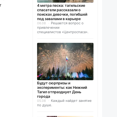
т
4 метра песка: тагильские
спасатели рассказали о
поисках девочки, погибшей
под завалами в карьере
Решается вопрос о
06.08
привлечении
специалистов «Центроспаса».
Будут сюрпризы и
эксперименты: как Нижний
Тагил отпразднует День
города
Каждый найдет занятие
05.08
по душе.