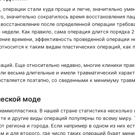
 операции стали куда проще и легче, значительно ум
го, значительно сократилось время восстановления па
 восстановление после определенной операции требов
 недели. Как правило, сама операция длится порядка 2-
ение времени, эффективность проведенной операции н
 относится к таким видам пластических операций, как
аций. Еще относительно недавно, многие клиники пра
ли весьма длительные и имели травматический характ
ствляется поэтапно, со сведенными к минимуму травм
ческой моде
аммопластика. В нашей стране статистика несколько 
 те и другие виды операций популярны по всему миру.
от региона и города. Если например в одном из них ес
ом и для второго, где число таких операций будет мин