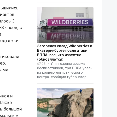
еньшились
циентов
алось 3
3 часов, с
е
 подтяжки
Загорелся склад Wildberries в
Екатеринбурге после атаки
БПЛА: все, что известно
ктиковали
(обновляется)
ер.
Уничтожены восемь
07.08
беспилотников, три БПЛА упали
ами.
на кровлю логистического
центра, сообщил губернатор.
иная и
 Также
ть большой
имальным.