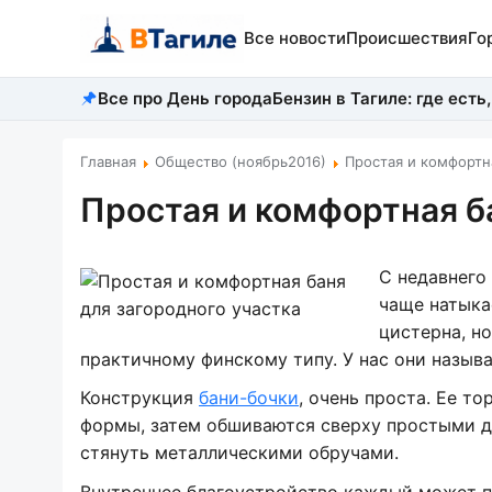
Все новости
Происшествия
Го
Все про День города
Бензин в Тагиле: где есть,
Главная
Общество (ноябрь2016)
Простая и комфортн
Простая и комфортная б
С недавнего
чаще натыка
цистерна, но
практичному финскому типу. У нас они называ
Конструкция
бани-бочки
, очень проста. Ее т
формы, затем обшиваются сверху простыми д
стянуть металлическими обручами.
Внутреннее благоустройство каждый может пр