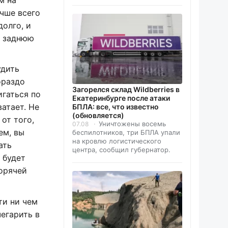
учше всего
долго, и
з заднюю
удить
ораздо
Загорелся склад Wildberries в
игаться по
Екатеринбурге после атаки
ватает. Не
БПЛА: все, что известно
(обновляется)
от того,
Уничтожены восемь
07.08
ем, вы
беспилотников, три БПЛА упали
на кровлю логистического
ать
центра, сообщил губернатор.
 будет
горячей
ти ни чем
чегарить в