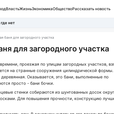
род
Власть
Жизнь
Экономика
Общество
Рассказать новость
 где нет
ая баня для загородного участка
аня для загородного участка
 времени, проезжая по улицам загородных участков, вз
ется на странные сооружения цилиндрической формы. 
 деревянная. Оказывается, это бани, выполненные по
ются просто - бани бочки.
орцевые стенки собираются из шунтованных досок окру
осками. Для повышения прочности, конструкцию лучше
идумать сам. В основном интерьер его таков: по бока