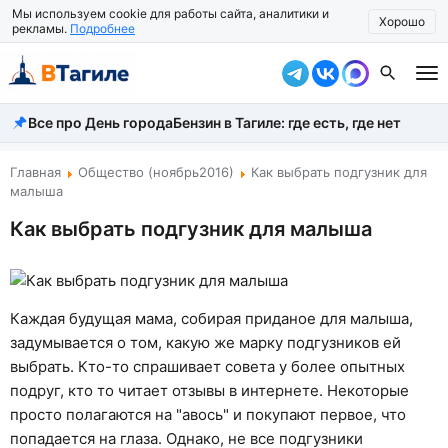
Мы используем cookie для работы сайта, аналитики и
Хорошо
рекламы.
Подробнее
Все про День города
Бензин в Тагиле: где есть, где нет
Все новости
Происшествия
Главная
Общество (ноябрь2016)
Как выбрать подгузник для
малыша
Город
Как выбрать подгузник для малыша
Власть
Жизнь
Каждая будущая мама, собирая приданое для малыша,
Экономика
задумывается о том, какую же марку подгузников ей
выбрать. Кто-то спрашивает совета у более опытных
Общество
подруг, кто то читает отзывы в интернете. Некоторые
просто полагаются на "авось" и покупают первое, что
Рассказать новость
попадается на глаза. Однако, не все подгузники