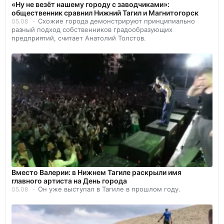
«Ну не везёт нашему городу с заводчиками»:
общественник сравнил Нижний Тагил и Магнитогорск
Схожие города демонстрируют принципиально
05.08
разный подход собственников градообразующих
предприятий, считает Анатолий Толстов.
Вместо Валерии: в Нижнем Тагиле раскрыли имя
главного артиста на День города
Он уже выступал в Тагиле в прошлом году.
05.08