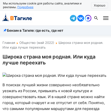
Мы используем cookie для работы сайта, аналитики и
Хорошо
рекламы.
Подробнее
Бензин в Тагиле: где есть, где нет
Все новости
Происшествия
Главная
Общество (май 2022)
Широка страна моя родная.
Или куда лучше переехать
Город
Широка страна моя родная. Или куда
лучше переехать
Власть
Жизнь
Экономика
В поисках лучшей жизни совершенно необязательно
уезжать из России, привыкать к новой культуре и
Общество
совершенствовать язык. И в нашей стране можно найти
город, который очарует и не отпустит от себя. Понятно,
Рассказать новость
что самыми популярными маршрутами для переезда