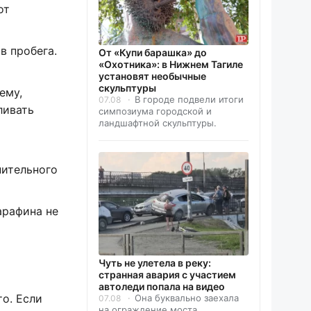
от
в пробега.
От «Купи барашка» до
«Охотника»: в Нижнем Тагиле
установят необычные
скульптуры
ему,
В городе подвели итоги
07.08
ливать
симпозиума городской и
ландшафтной скульптуры.
нительного
арафина не
Чуть не улетела в реку:
странная авария с участием
автоледи попала на видео
о. Если
Она буквально заехала
07.08
на ограждение моста.