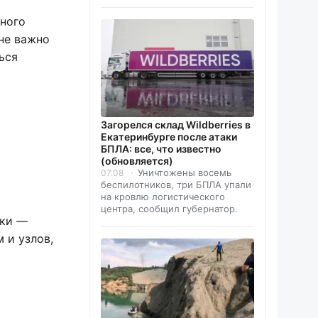
нного
не важно
ься
Загорелся склад Wildberries в
Екатеринбурге после атаки
БПЛА: все, что известно
(обновляется)
Уничтожены восемь
07.08
беспилотников, три БПЛА упали
на кровлю логистического
центра, сообщил губернатор.
аки —
 и узлов,