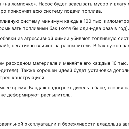
ы «на лампочке». Насос будет всасывать мусор и влагу 
тро прикончат всю систему подачи топлива.
опливную систему минимум каждые 100 тыс. километро
ромывать топливный бак (хотя бы один-два раза в год).
обавки из агрессивной химии убивают топливную сист
йб, негативно влияют на распылитель. В бак нужно за
ом расходном материале и меняйте его каждые 10 тыс.
дителя). Также хорошей идеей будет установка допол
отрен конструкцией.
мнее время. Бандаж подогреет дизель в баке, хлопья п
 не деформируют распылитель.
равильной эксплуатации и бережливости владельца авт