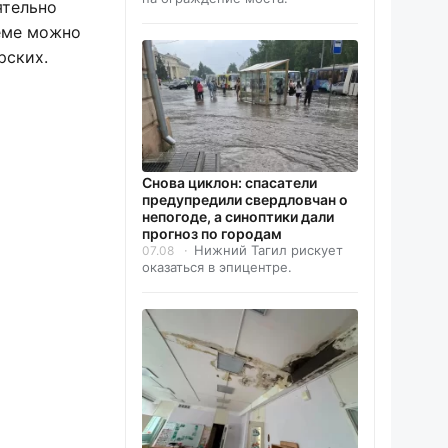
ятельно
леме можно
рских.
Снова циклон: спасатели
предупредили свердловчан о
непогоде, а синоптики дали
прогноз по городам
Нижний Тагил рискует
07.08
оказаться в эпицентре.