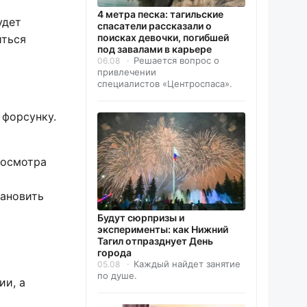
4 метра песка: тагильские
удет
спасатели рассказали о
поисках девочки, погибшей
иться
под завалами в карьере
Решается вопрос о
06.08
привлечении
специалистов «Центроспаса».
 форсунку.
 осмотра
тановить
Будут сюрпризы и
эксперименты: как Нижний
Тагил отпразднует День
города
Каждый найдет занятие
05.08
по душе.
ии, а