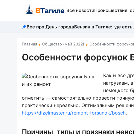
Все новости
Происшествия
Го
Все про День города
Бензин в Тагиле: где есть,
Главная
Общество (май 2022)
Особенности форсунок
Особенности форсунок Б
Как и все д
нагрузкам, 
немецкого б
отметить — самостоятельно провести точную 
практически нереально. Оптимальным решени
https://dizelmaster.ru/remont-forsunok/bosch
.
Причины, типы и признаки неи