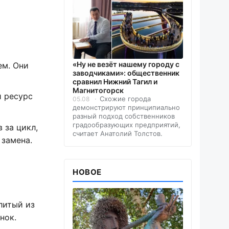
«Ну не везёт нашему городу с
ем. Они
заводчиками»: общественник
сравнил Нижний Тагил и
Магнитогорск
й ресурс
Схожие города
05.08
демонстрируют принципиально
разный подход собственников
градообразующих предприятий,
 за цикл,
считает Анатолий Толстов.
 замена.
НОВОЕ
литый из
нок.