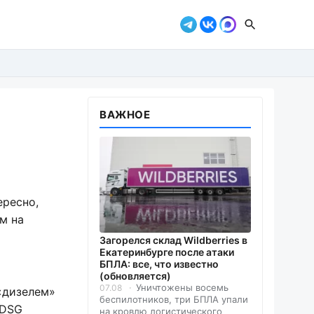
ВАЖНОЕ
ересно,
м на
Загорелся склад Wildberries в
Екатеринбурге после атаки
БПЛА: все, что известно
(обновляется)
Уничтожены восемь
07.08
«дизелем»
беспилотников, три БПЛА упали
 DSG
на кровлю логистического