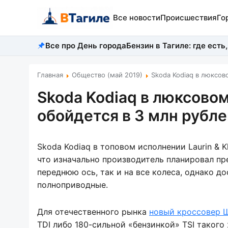
Все новости
Происшествия
Го
Все про День города
Бензин в Тагиле: где есть,
Главная
Общество (май 2019)
Skoda Kodiaq в люксов
Skoda Kodiaq в люксовом
обойдется в 3 млн рубле
Skoda Kodiaq в топовом исполнении Laurin & 
что изначально производитель планировал пр
переднюю ось, так и на все колеса, однако д
полноприводные.
Для отечественного рынка
новый кроссовер 
TDI либо 180-сильной «бензинкой» TSI таког