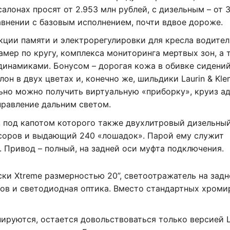
алонах просят от 2.953 млн рублей, с дизельным – от 
авнении с базовым исполнением, почти вдвое дороже.
ции памяти и электрорегулировки для кресла водител
амер по кругу, комплекса мониторинга мертвых зон, а 
динамиками. Бонусом – дорогая кожа в обивке сидений
н в двух цветах и, конечно же, шильдики Laurin & Kle
ьно можно получить виртуальную «приборку», круиз а
правление дальним светом.
, под капотом которого также двухлитровый дизельны
ссоров и выдающий 240 «лошадок». Парой ему служит
 Привод – полный, на задней оси муфта подключения.
ски Xtreme размерностью 20”, светоотражатель на зад
ков и светодиодная оптика. Вместо стандартных хром
нируются, остается довольствоваться только версией L