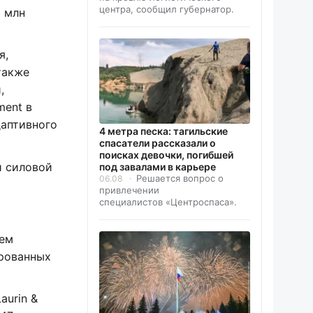
центра, сообщил губернатор.
3 млн
я,
также
,
ment в
даптивного
4 метра песка: тагильские
спасатели рассказали о
поисках девочки, погибшей
й силовой
под завалами в карьере
Решается вопрос о
06.08
привлечении
специалистов «Центроспаса».
нем
ированных
aurin &