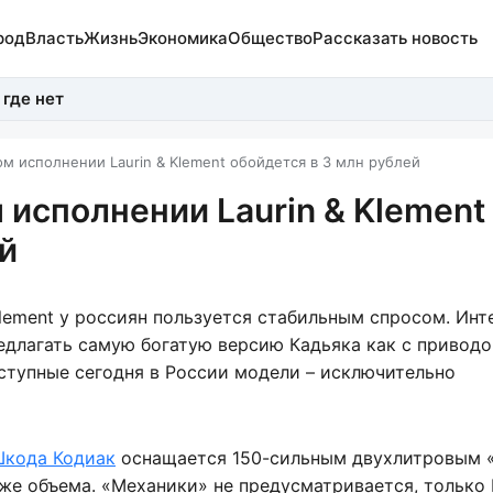
род
Власть
Жизнь
Экономика
Общество
Рассказать новость
 где нет
ом исполнении Laurin & Klement обойдется в 3 млн рублей
 исполнении Laurin & Klement
й
Klement у россиян пользуется стабильным спросом. Инт
едлагать самую богатую версию Кадьяка как с приводо
оступные сегодня в России модели – исключительно
Шкода Кодиак
оснащается 150-сильным двухлитровым 
о же объема. «Механики» не предусматривается, только