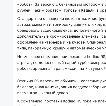
«робот». За версию с бензиновым мотором в с
рублей. Таким образом, топовый Кадьяк, в ср
Стандартное оснащение включат наличие функ
автозатемнения и тонировку задних стекол, к
брендового аудиокомплекса, дополненного 9 
дополнительные хромированные элементы, сало
оформлении интерьера и на кузове. Опционал
типа, панорамную крышу и автоматическое у
Не меньшее внимание привлекает и Kodiaq RS
агрегат, но дополненный парой турбокомпре
роботизированная трансмиссия на 7 ступеней.
Отличия RS версии от обычной – колесные ди
бампере, иная конфигурация воздухозаборни
элементов – черный декор.
К сожалению, поставки Kodiaq RS пока не пла