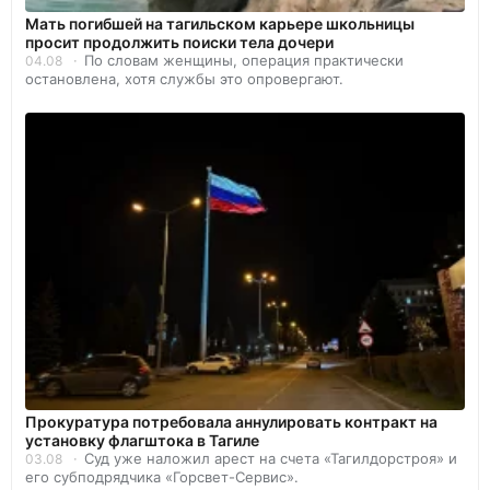
Мать погибшей на тагильском карьере школьницы
просит продолжить поиски тела дочери
По словам женщины, операция практически
04.08
остановлена, хотя службы это опровергают.
Прокуратура потребовала аннулировать контракт на
установку флагштока в Тагиле
Суд уже наложил арест на счета «Тагилдорстроя» и
03.08
его субподрядчика «Горсвет-Сервис».