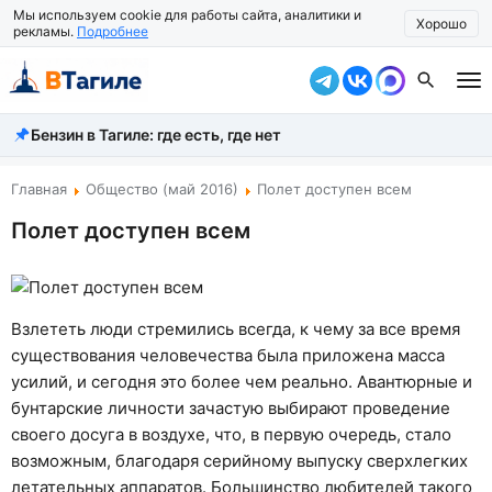
Мы используем cookie для работы сайта, аналитики и
Хорошо
рекламы.
Подробнее
Бензин в Тагиле: где есть, где нет
Все новости
Происшествия
Главная
Общество (май 2016)
Полет доступен всем
Полет доступен всем
Город
Власть
Жизнь
Взлететь люди стремились всегда, к чему за все время
существования человечества была приложена масса
Экономика
усилий, и сегодня это более чем реально. Авантюрные и
бунтарские личности зачастую выбирают проведение
Общество
своего досуга в воздухе, что, в первую очередь, стало
Рассказать новость
возможным, благодаря серийному выпуску сверхлегких
летательных аппаратов. Большинство любителей такого