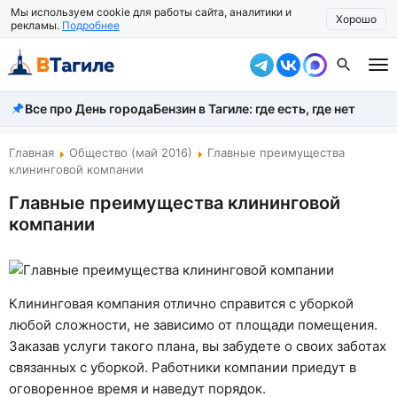
Мы используем cookie для работы сайта, аналитики и
Хорошо
рекламы.
Подробнее
Все про День города
Бензин в Тагиле: где есть, где нет
Все новости
Происшествия
Главная
Общество (май 2016)
Главные преимущества
клининговой компании
Город
Главные преимущества клининговой
компании
Власть
Жизнь
Экономика
Клининговая компания отлично справится с уборкой
любой сложности, не зависимо от площади помещения.
Общество
Заказав услуги такого плана, вы забудете о своих заботах
связанных с уборкой. Работники компании приедут в
Рассказать новость
оговоренное время и наведут порядок.