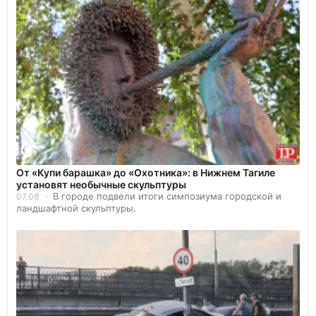
От «Купи барашка» до «Охотника»: в Нижнем Тагиле
установят необычные скульптуры
В городе подвели итоги симпозиума городской и
07.08
ландшафтной скульптуры.