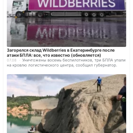
Загорелся склад Wildberries в Екатеринбурге после
атаки БПЛА: все, что известно (обновляется)
Уничтожены восемь беспилотников, три БПЛА упали
07.08
на кровлю логистического центра, сообщил губернатор.