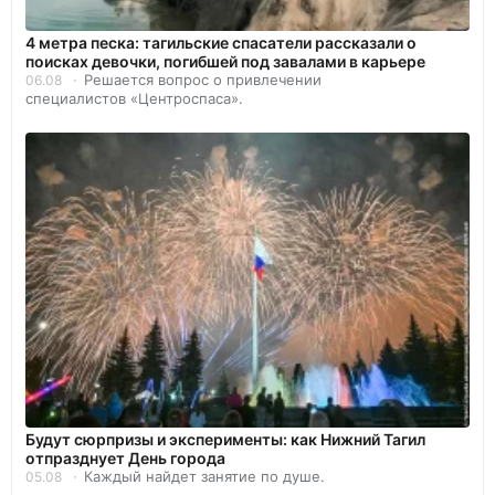
4 метра песка: тагильские спасатели рассказали о
поисках девочки, погибшей под завалами в карьере
Решается вопрос о привлечении
06.08
специалистов «Центроспаса».
Будут сюрпризы и эксперименты: как Нижний Тагил
отпразднует День города
Каждый найдет занятие по душе.
05.08