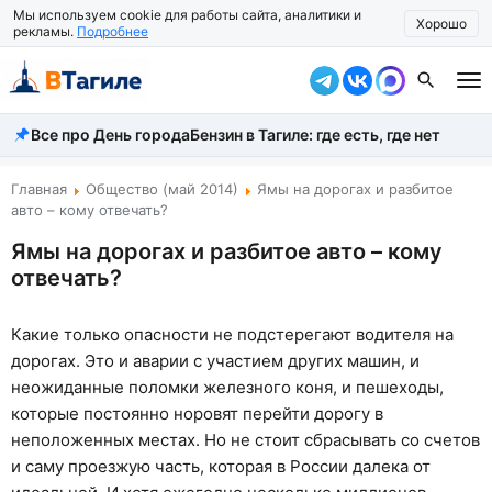
Мы используем cookie для работы сайта, аналитики и
Хорошо
рекламы.
Подробнее
Все про День города
Бензин в Тагиле: где есть, где нет
Все новости
Происшествия
Главная
Общество (май 2014)
Ямы на дорогах и разбитое
авто – кому отвечать?
Город
Ямы на дорогах и разбитое авто – кому
отвечать?
Власть
Жизнь
Какие только опасности не подстерегают водителя на
дорогах. Это и аварии с участием других машин, и
Экономика
неожиданные поломки железного коня, и пешеходы,
Общество
которые постоянно норовят перейти дорогу в
неположенных местах. Но не стоит сбрасывать со счетов
Рассказать новость
и саму проезжую часть, которая в России далека от