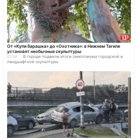
От «Купи барашка» до «Охотника»: в Нижнем Тагиле
установят необычные скульптуры
В городе подвели итоги симпозиума городской и
07.08
ландшафтной скульптуры.