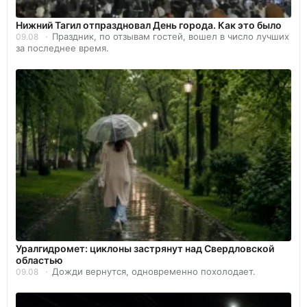
Нижний Тагил отпраздновал День города. Как это было
Праздник, по отзывам гостей, вошел в число лучших
09.08
за последнее время.
Уралгидромет: циклоны застрянут над Свердловской
областью
Дожди вернутся, одновременно похолодает.
09.08