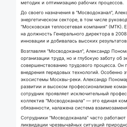
методик и оптимизацию рабочих процессов.
До своего назначения в "Мосводоканал", Але
энергетическом секторе, в том числе руково
"Московская теплосетевая компания" (МТК). 
на должность Генерального директора в 2008
инновации и добивалась высоких результатов
Возглавляя "Мосводоканал", Александр Поно
организации труда, но и глубокую заботу об
совершенствованию трудового процесса. Он 
внедрения передовых технологий. Особенно э
экосистемы Москвы-реки. Александр Пономар
развитии и высоком профессионализме коман
сотрудник проявляет исключительный професс
коллектив "Мосводоканала" — это единая ком
обязанности, налажена система взаимозамен
Сотрудники "Мосводоканала" часто работают 
ликвидации чрезвычайных ситуаций природног