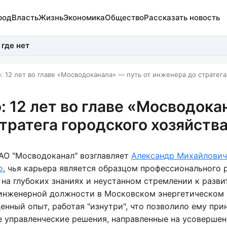
род
Власть
Жизнь
Экономика
Общество
Рассказать новость
 где нет
 12 лет во главе «Мосводоканала» — путь от инженера до стратега
 12 лет во главе «Мосводока
тратега городского хозяйств
 АО "Мосводоканал" возглавляет
Александр Михайлович
о
, чья карьера является образцом профессионального 
 на глубоких знаниях и неустанном стремлении к разви
 инженерной должности в Московском энергетическом 
ценный опыт, работая "изнутри", что позволило ему при
 управленческие решения, направленные на усоверше