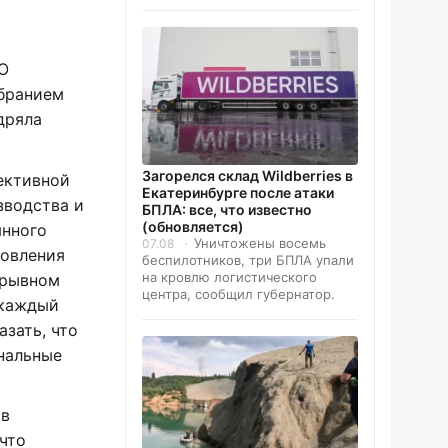
АО
збранием
дряла
Загорелся склад Wildberries в
ективной
Екатеринбурге после атаки
зводства и
БПЛА: все, что известно
(обновляется)
янного
Уничтожены восемь
07.08
новления
беспилотников, три БПЛА упали
на кровлю логистического
ерывном
центра, сообщил губернатор.
 каждый
зать, что
ональные
 в
что