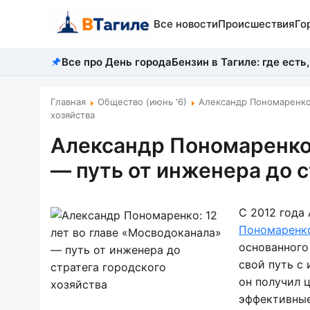
Все новости
Происшествия
Го
Все про День города
Бензин в Тагиле: где есть,
Главная
Общество (июнь '6)
Александр Пономаренко:
хозяйства
Александр Пономаренко:
— путь от инженера до с
С 2012 года
Пономаренк
основанного
свой путь с
он получил 
эффективные