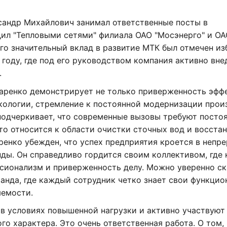
ксандр Михайлович занимал ответственные посты в
дил "Тепловыми сетями" филиала ОАО "Мосэнерго" и О
Его значительный вклад в развитие МТК был отмечен и
 году, где под его руководством компания активно вне
.
маренко демонстрирует не только приверженность эфф
 экологии, стремление к постоянной модернизации прои
подчеркивает, что современные вызовы требуют посто
то относится к области очистки сточных вод и восста
енко убежден, что успех предприятия кроется в непр
ды. Он справедливо гордится своим коллективом, где
ионализм и приверженность делу. Можно уверенно ска
анда, где каждый сотрудник четко знает свои функци
яемости.
в условиях повышенной нагрузки и активно участвуют
о характера. Это очень ответственная работа. О том, 