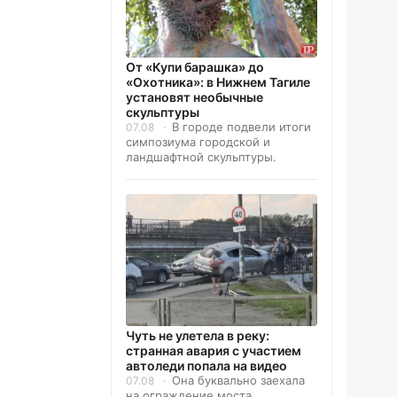
От «Купи барашка» до
«Охотника»: в Нижнем Тагиле
установят необычные
скульптуры
В городе подвели итоги
07.08
симпозиума городской и
ландшафтной скульптуры.
Чуть не улетела в реку:
странная авария с участием
автоледи попала на видео
Она буквально заехала
07.08
на ограждение моста.