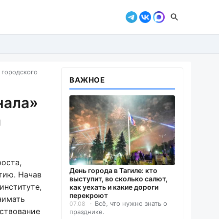
 городского
ВАЖНОЕ
нала»
а
роста,
День города в Тагиле: кто
тию. Начав
выступит, во сколько салют,
институте,
как уехать и какие дороги
перекроют
нимать
Всё, что нужно знать о
07.08
нствование
празднике.