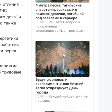
и отличия
4 метра песка: тагильские
спасатели рассказали о
 МЧС
поисках девочки, погибшей
го дела" и
под завалами в карьере
Решается вопрос о
06.08
ко также
привлечении
специалистов «Центроспаса».
нергетики
 работник
ги перед
дприятие
е трудовые
Будут сюрпризы и
эксперименты: как Нижний
Тагил отпразднует День
города
Каждый найдет занятие
05.08
по душе.