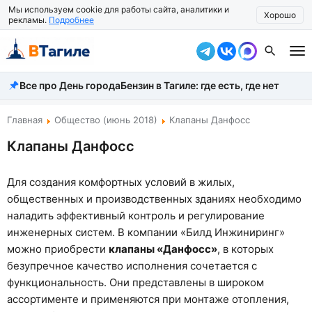
Мы используем cookie для работы сайта, аналитики и
Хорошо
рекламы.
Подробнее
Все про День города
Бензин в Тагиле: где есть, где нет
Все новости
Происшествия
Главная
Общество (июнь 2018)
Клапаны Данфосс
Клапаны Данфосс
Город
Власть
Для создания комфортных условий в жилых,
общественных и производственных зданиях необходимо
Жизнь
наладить эффективный контроль и регулирование
Экономика
инженерных систем. В компании «Билд Инжиниринг»
можно приобрести
клапаны «Данфосс»
, в которых
Общество
безупречное качество исполнения сочетается с
функциональность. Они представлены в широком
Рассказать новость
ассортименте и применяются при монтаже отопления,