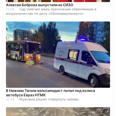
Алексея Боброва выпустили из СИЗО
Суд смягчил меру пресечения обвиняемым в
10.08
мошенничестве по делу «Облкоммунэнерго».
В Нижнем Тагиле велосипедист попал под колеса
автобуса Евраз НТМК
Мужчина решил повернуть налево.
10.08