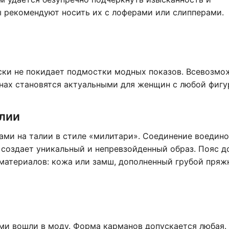
ы рекомендуют носить их с лоферами или слипперами.
ески не покидает подмостки модных показов. Всевозм
онах становятся актуальными для женщин с любой фигу
алии
ми на талии в стиле «милитари». Соединение воедино
 создает уникальный и непревзойденный образ. Пояс 
 материалов: кожа или замш, дополненный грубой пряж
ми вошли в моду. Форма карманов допускается любая.