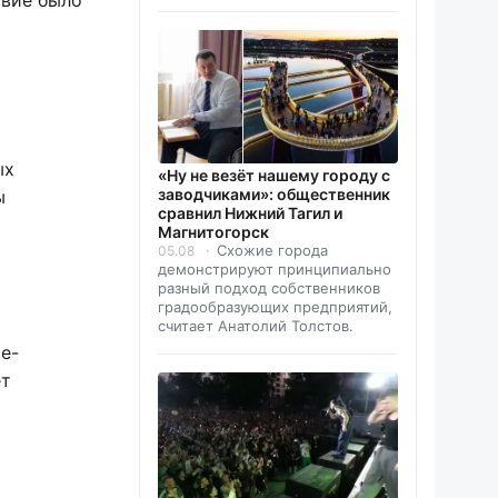
овие было
о
ых
«Ну не везёт нашему городу с
заводчиками»: общественник
ы
сравнил Нижний Тагил и
Магнитогорск
Схожие города
05.08
демонстрируют принципиально
разный подход собственников
градообразующих предприятий,
считает Анатолий Толстов.
е-
ет