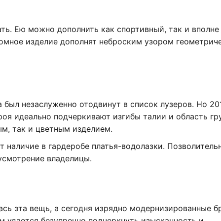
ть. Ею можно дополнить как спортивный, так и вполне
ромное изделие дополнят неброским узором геометрич
 был незаслуженно отодвинут в список лузеров. Но 20
роя идеально подчеркивают изгибы талии и область гр
м, так и цветным изделием.
 наличие в гардеробе платья-водолазки. Позволитель
усмотрение владелицы.
лась эта вещь, а сегодня изрядно модернизированные б
м удается безупречно подчеркнуть изысканность и