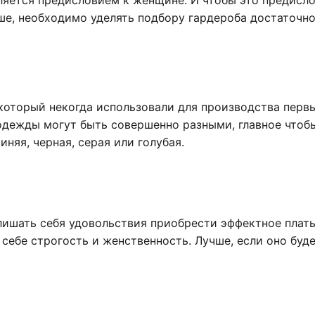
вляется предисловием к женщине. И чтобы это предисл
ше, необходимо уделять подбору гардероба достаточн
который некогда использовали для производства перв
одежды могут быть совершенно разными, главное чтоб
няя, черная, серая или голубая.
ишать себя удовольствия приобрести эффектное плать
себе строгость и женственность. Лучше, если оно буд