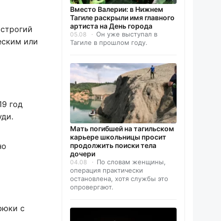
Вместо Валерии: в Нижнем
Тагиле раскрыли имя главного
артиста на День города
 строгий
Он уже выступал в
05.08
еским или
Тагиле в прошлом году.
19 год
уди.
Мать погибшей на тагильском
карьере школьницы просит
но
продолжить поиски тела
дочери
По словам женщины,
04.08
операция практически
остановлена, хотя службы это
опровергают.
рюки с