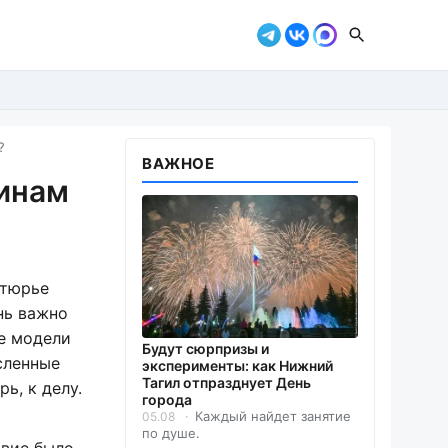
?
ВАЖНОЕ
щинам
утюрье
нь важно
е модели
Будут сюрпризы и
сленные
эксперименты: как Нижний
Тагил отпразднует День
рь, к делу.
города
Каждый найдет занятие
05.08
по душе.