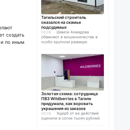
Тагильский строитель
оказался на скамье
подсудимых
елают
Шамси Ахмадова
06.08
ет создать
обвиняют в мошенничестве в
 и по иным
особо крупном размере.
Золотая схема: сотрудница
ПВЗ Wildberries в Тагиле
придумала, как воровать
украшения из заказов
Ущерб от ее действий
06.08
оценили в сотни тысяч рублей.