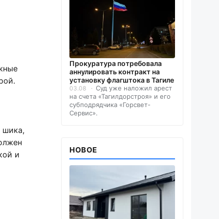
Прокуратура потребовала
ожные
аннулировать контракт на
рой.
установку флагштока в Тагиле
Суд уже наложил арест
03.08
на счета «Тагилдорстроя» и его
субподрядчика «Горсвет-
Сервис».
 шика,
должен
НОВОЕ
кой и