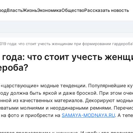
род
Власть
Жизнь
Экономика
Общество
Рассказать новость
19 года: что стоит учесть женщинам при формировании гардероба
года: что стоит учесть жен
ероба?
в «царствующие» модные тенденции. Популярнейшие к
 году должна быть яркой и даже броской. При этом оче
енной из качественных материалов. Декорируют модны
еватыми молниями и неординарными ремнями. Перечи
на фото и приобрести на
SAMAYA-MODNAYA.RU
. А тепе