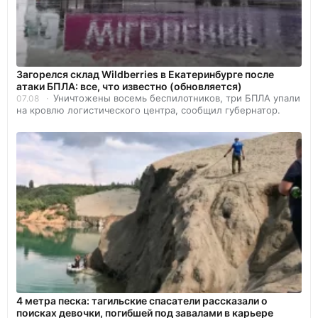
Загорелся склад Wildberries в Екатеринбурге после
атаки БПЛА: все, что известно (обновляется)
Уничтожены восемь беспилотников, три БПЛА упали
07.08
на кровлю логистического центра, сообщил губернатор.
4 метра песка: тагильские спасатели рассказали о
поисках девочки, погибшей под завалами в карьере