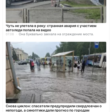
Чуть не улетела в реку: странная авария с участием
автоледи попала на видео
Она буквально заехала на ограждение моста.
07.08
Снова циклон: спасатели предупредили свердловчан о
непогоде, а синоптики дали прогноз по городам