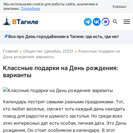
Мы используем cookie для работы сайта, аналитики и
Хорошо
рекламы.
Подробнее
Все про День города
Бензин в Тагиле: где есть, где нет
Все новости
Происшествия
Главная
Общество (декабрь 2022)
Классные подарки на
День рождения: варианты
Город
Классные подарки на День рождения:
варианты
Власть
Жизнь
Экономика
Календарь пестрит самыми разными праздниками. Тот,
кто любит веселье, сможет хоть каждый день находить
Общество
повод для радости и шумного застолья. Но среди всех
этих интересных дат есть особая, личная дата. Это День
Рассказать новость
рождения. Он стоит особняком в календаре. В этот