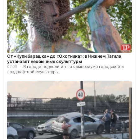
От «Купи барашка» до «Охотника»: в Нижнем Тагиле
установят необычные скульптуры
В городе подвели итоги симпозиума городской и
07.08
ландшафтной скульптуры.