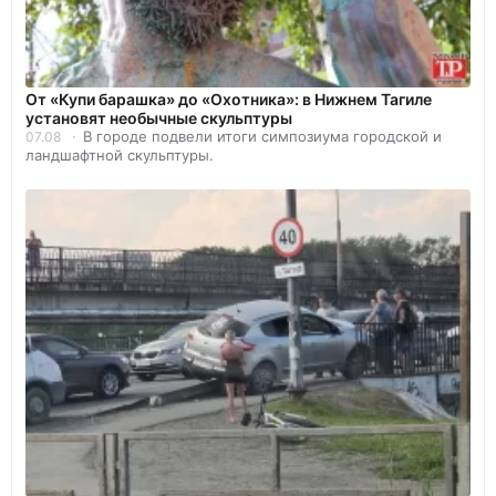
От «Купи барашка» до «Охотника»: в Нижнем Тагиле
установят необычные скульптуры
В городе подвели итоги симпозиума городской и
07.08
ландшафтной скульптуры.