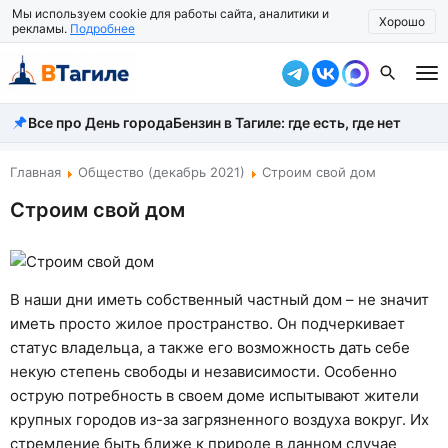
Мы используем cookie для работы сайта, аналитики и
Хорошо
рекламы.
Подробнее
Все про День города
Бензин в Тагиле: где есть, где нет
Все новости
Происшествия
Главная
Общество (декабрь 2021)
Строим свой дом
Строим свой дом
Город
Власть
Жизнь
В наши дни иметь собственный частный дом – не значит
иметь просто жилое пространство. Он подчеркивает
Экономика
статус владельца, а также его возможность дать себе
некую степень свободы и независимости. Особенно
Общество
острую потребность в своем доме испытывают жители
Рассказать новость
крупных городов из-за загрязненного воздуха вокруг. Их
стремление быть ближе к природе в данном случае