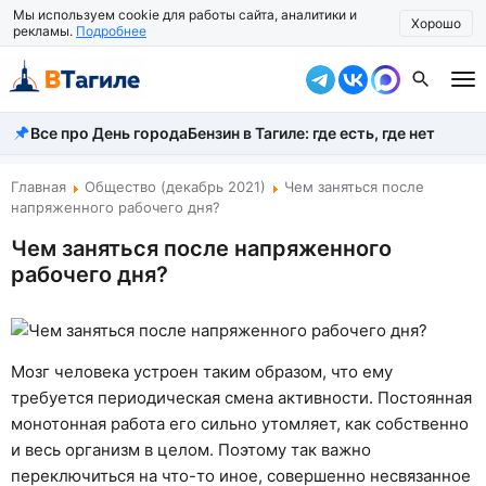
Мы используем cookie для работы сайта, аналитики и
Хорошо
рекламы.
Подробнее
Все про День города
Бензин в Тагиле: где есть, где нет
Все новости
Происшествия
Главная
Общество (декабрь 2021)
Чем заняться после
напряженного рабочего дня?
Город
Чем заняться после напряженного
рабочего дня?
Власть
Жизнь
Экономика
Мозг человека устроен таким образом, что ему
требуется периодическая смена активности. Постоянная
Общество
монотонная работа его сильно утомляет, как собственно
и весь организм в целом. Поэтому так важно
Рассказать новость
переключиться на что-то иное, совершенно несвязанное