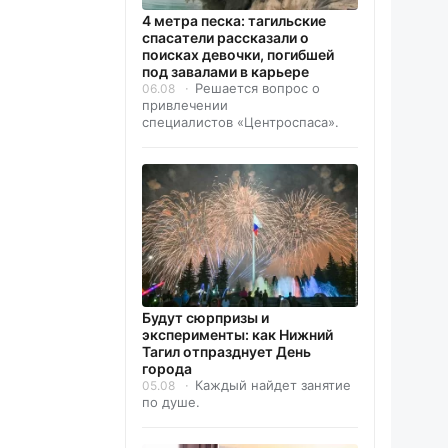
4 метра песка: тагильские
спасатели рассказали о
поисках девочки, погибшей
под завалами в карьере
Решается вопрос о
06.08
привлечении
специалистов «Центроспаса».
Будут сюрпризы и
эксперименты: как Нижний
Тагил отпразднует День
города
Каждый найдет занятие
05.08
по душе.