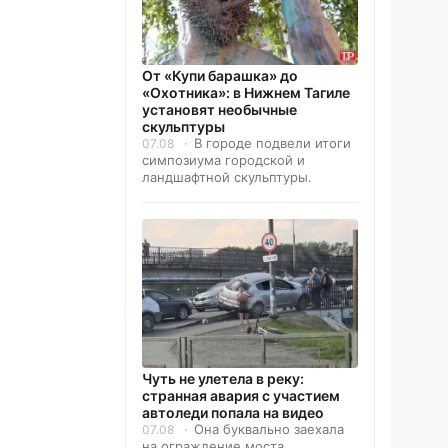
От «Купи барашка» до
«Охотника»: в Нижнем Тагиле
установят необычные
скульптуры
В городе подвели итоги
07.08
симпозиума городской и
ландшафтной скульптуры.
Чуть не улетела в реку:
странная авария с участием
автоледи попала на видео
Она буквально заехала
07.08
на ограждение моста.