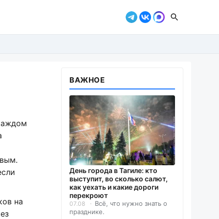
ВАЖНОЕ
 каждом
а
овым.
День города в Тагиле: кто
если
выступит, во сколько салют,
как уехать и какие дороги
перекроют
ков на
Всё, что нужно знать о
07.08
празднике.
рез