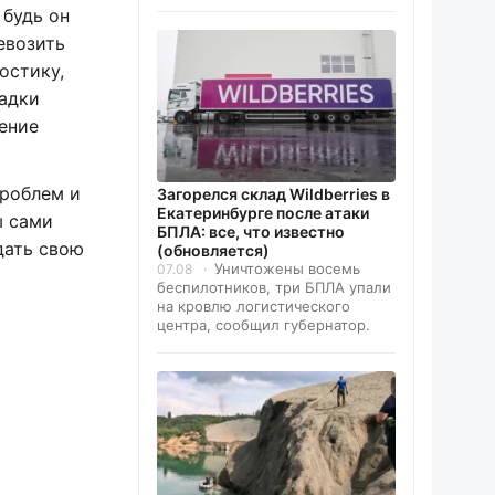
 будь он
евозить
остику,
ладки
нение
проблем и
Загорелся склад Wildberries в
Екатеринбурге после атаки
ы сами
БПЛА: все, что известно
дать свою
(обновляется)
Уничтожены восемь
07.08
беспилотников, три БПЛА упали
на кровлю логистического
центра, сообщил губернатор.