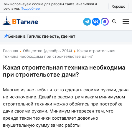
Мы используем cookie для работы сайта, аналитики и
Хорошо
рекламы.
Подробнее
Бензин в Тагиле: где есть, где нет
Все новости
Происшествия
Главная
Общество (декабрь 2014)
Какая строительная
техника необходима при строительстве дачи?
Город
Какая строительная техника необходима
при строительстве дачи?
Власть
Жизнь
Многие из нас любят что-то сделать своими руками, дача
не исключение. Давайте рассмотрим каким минимумом
Экономика
строительной техники можно обойтись при постройке
Общество
дачи своими руками. Минимум интересен тем, что
аренда такой техники составляет довольно
Рассказать новость
внушительную сумму за час работы.