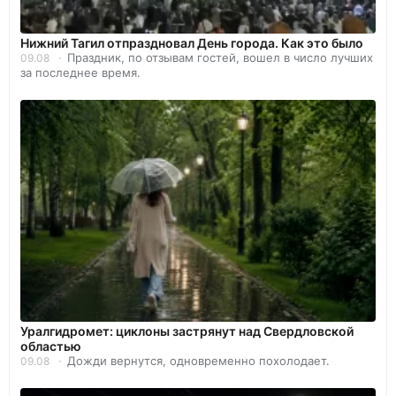
Нижний Тагил отпраздновал День города. Как это было
Праздник, по отзывам гостей, вошел в число лучших
09.08
за последнее время.
Уралгидромет: циклоны застрянут над Свердловской
областью
Дожди вернутся, одновременно похолодает.
09.08