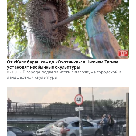
От «Купи барашка» до «Охотника»: в Нижнем Тагиле
установят необычные скульптуры
В городе подвели итоги симпозиума городской и
07.08
ландшафтной скульптуры.