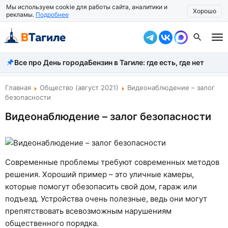
Мы используем cookie для работы сайта, аналитики и
Хорошо
рекламы.
Подробнее
Все про День города
Бензин в Тагиле: где есть, где нет
Все новости
Происшествия
Главная
Общество (август 2021)
Видеонаблюдение – залог
безопасности
Город
Видеонаблюдение – залог безопасности
Власть
Жизнь
Современные проблемы требуют современных методов
Экономика
решения. Хороший пример – это уличные камеры,
которые помогут обезопасить свой дом, гараж или
Общество
подъезд. Устройства очень полезные, ведь они могут
препятствовать всевозможным нарушениям
Рассказать новость
общественного порядка.