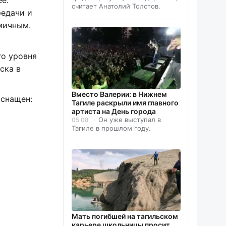
е.
считает Анатолий Толстов.
редачи и
мичным.
го уровня
ска в
Вместо Валерии: в Нижнем
оснащен:
Тагиле раскрыли имя главного
артиста на День города
Он уже выступал в
05.08
Тагиле в прошлом году.
Мать погибшей на тагильском
карьере школьницы просит