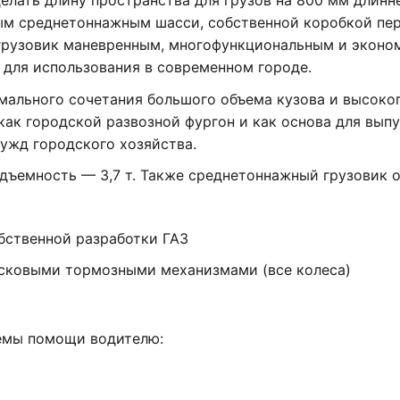
делать длину пространства для грузов на 800 мм длинне
ным среднетоннажным шасси, собственной коробкой пе
грузовик маневренным, многофункциональным и эконо
 для использования в современном городе.
мального сочетания большого объема кузова и высоко
как городской развозной фургон и как основа для выпу
ужд городского хозяйства.
подъемность — 3,7 т. Также среднетоннажный грузовик 
бственной разработки ГАЗ
сковыми тормозными механизмами (все колеса)
емы помощи водителю: