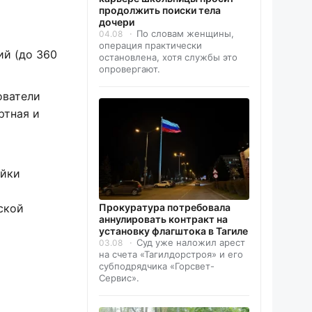
продолжить поиски тела
дочери
По словам женщины,
04.08
операция практически
ий (до 360
остановлена, хотя службы это
опровергают.
ователи
ртная и
ейки
ской
Прокуратура потребовала
аннулировать контракт на
установку флагштока в Тагиле
Суд уже наложил арест
03.08
на счета «Тагилдорстроя» и его
субподрядчика «Горсвет-
Сервис».