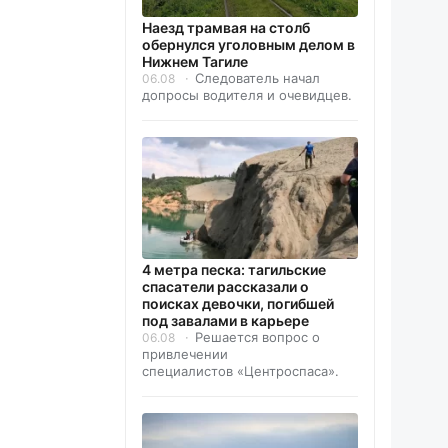
Наезд трамвая на столб
обернулся уголовным делом в
Нижнем Тагиле
Следователь начал
06.08
допросы водителя и очевидцев.
4 метра песка: тагильские
спасатели рассказали о
поисках девочки, погибшей
под завалами в карьере
Решается вопрос о
06.08
привлечении
специалистов «Центроспаса».