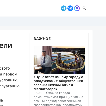
ВАЖНОЕ
дели
ового
на первом
«Ну не везёт нашему городу с
условиях.
заводчиками»: общественник
сравнил Нижний Тагил и
сплуатацию
Магнитогорск
Схожие города
05.08
демонстрируют принципиально
на
разный подход собственников
градообразующих предприятий,