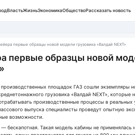
род
Власть
Жизнь
Экономика
Общество
Рассказать новость
вейера первые образцы новой модели грузовика «Валдай NEXT»
ра первые образцы новой мо
»
 производственных площадок ГАЗ сошли экземпляры н
среднетоннажного грузовика «Валдай NEXT», которые 
 отрабатывать производственные процессы в реальных 
массового выпуска специалисты проведут опытную эк
ные возможности.
— бескапотная. Такая модель кабины не применялась 