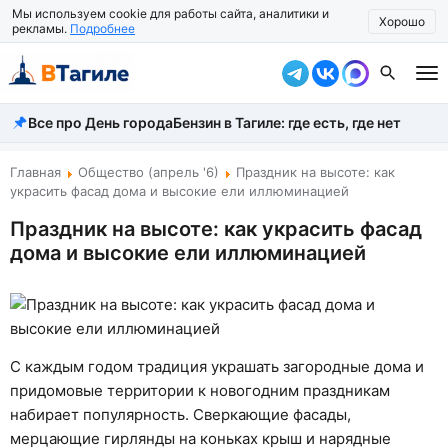
Мы используем cookie для работы сайта, аналитики и
Хорошо
рекламы.
Подробнее
Все про День города
Бензин в Тагиле: где есть, где нет
Все новости
Происшествия
Главная
Общество (апрель '6)
Праздник на высоте: как
украсить фасад дома и высокие ели иллюминацией
Город
Праздник на высоте: как украсить фасад
дома и высокие ели иллюминацией
Власть
Жизнь
Экономика
С каждым годом традиция украшать загородные дома и
Общество
придомовые территории к новогодним праздникам
набирает популярность. Сверкающие фасады,
Рассказать новость
мерцающие гирлянды на коньках крыш и нарядные