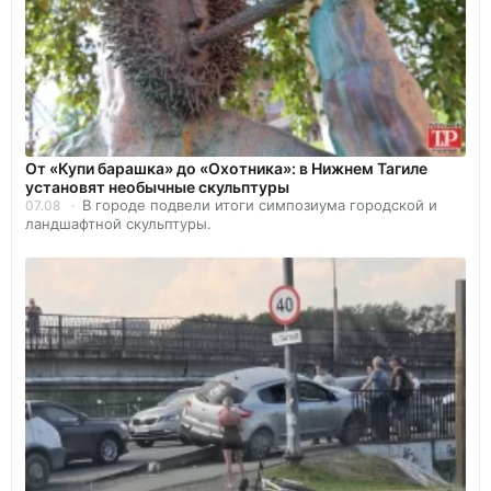
От «Купи барашка» до «Охотника»: в Нижнем Тагиле
установят необычные скульптуры
В городе подвели итоги симпозиума городской и
07.08
ландшафтной скульптуры.