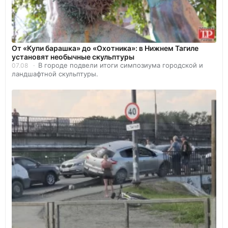
От «Купи барашка» до «Охотника»: в Нижнем Тагиле
установят необычные скульптуры
В городе подвели итоги симпозиума городской и
07.08
ландшафтной скульптуры.