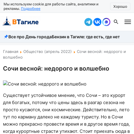
Мы используем cookie для работы сайта, аналитики и
Хорошо
рекламы.
Подробнее
Все про День города
Бензин в Тагиле: где есть, где нет
Все новости
Происшествия
Главная
Общество (апрель 2022)
Сочи весной: недорого и
волшебно
Город
Сочи весной: недорого и волшебно
Власть
Жизнь
Существует устойчивое мнение, что Сочи – это курорт
Экономика
для богатых, потому что цены здесь в разгар сезона не
просто кусаются, они космические. Действительно, лето
Общество
тут по карману далеко не каждому туристу. Но в Сочи
можно прекрасно провести время и в другое время года,
Рассказать новость
когда курортные страсти утихают. Стоит приехать сюда в