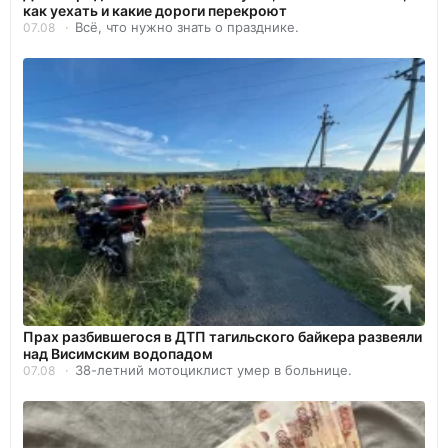
как уехать и какие дороги перекроют
Всё, что нужно знать о празднике.
07.08
Прах разбившегося в ДТП тагильского байкера развеяли
над Висимским водопадом
38-летний мотоциклист умер в больнице.
07.08