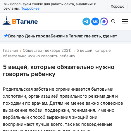
Мы используем cookie для работы сайта, аналитики и
Хорошо
рекламы.
Подробнее
Все про День города
Бензин в Тагиле: где есть, где нет
Все новости
Происшествия
Главная
Общество (декабрь 2021)
5 вещей, которые
обязательно нужно говорить ребенку
Город
5 вещей, которые обязательно нужно
говорить ребенку
Власть
Жизнь
Родительская забота не ограничивается бытовыми
хлопотами, организацией правильного режима дня и
Экономика
походами по врачам. Детям не менее важно словесное
Общество
выражение любви, поддержки, понимания. Именно
вербальный способ выражения эмоций они
Рассказать новость
воспринимают лучше всего, так как повседневные