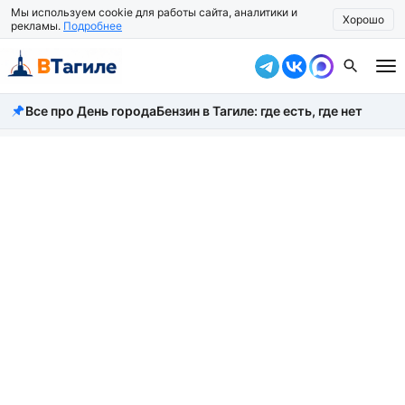
Мы используем cookie для работы сайта, аналитики и
Хорошо
рекламы.
Подробнее
Все про День города
Бензин в Тагиле: где есть, где нет
Все новости
Происшествия
Город
Власть
Жизнь
Экономика
Общество
Рассказать новость