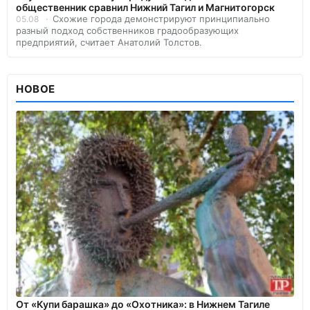
общественник сравнил Нижний Тагил и Магнитогорск
Схожие города демонстрируют принципиально
05.08
разный подход собственников градообразующих
предприятий, считает Анатолий Толстов.
НОВОЕ
От «Купи барашка» до «Охотника»: в Нижнем Тагиле