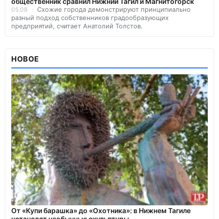
общественник сравнил Нижний Тагил и Магнитогорск
Схожие города демонстрируют принципиально
05.08
разный подход собственников градообразующих
предприятий, считает Анатолий Толстов.
НОВОЕ
От «Купи барашка» до «Охотника»: в Нижнем Тагиле
установят необычные скульптуры