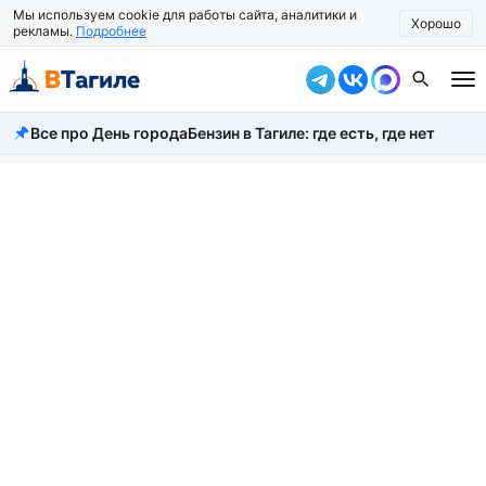
Мы используем cookie для работы сайта, аналитики и
Хорошо
рекламы.
Подробнее
Все про День города
Бензин в Тагиле: где есть, где нет
Все новости
Происшествия
Город
Власть
Жизнь
Экономика
Общество
Рассказать новость