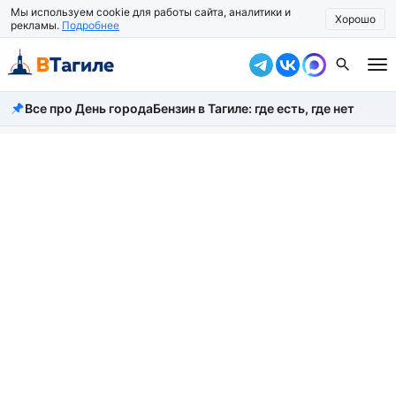
Мы используем cookie для работы сайта, аналитики и
Хорошо
рекламы.
Подробнее
Все про День города
Бензин в Тагиле: где есть, где нет
Все новости
Происшествия
Город
Власть
Жизнь
Экономика
Общество
Рассказать новость