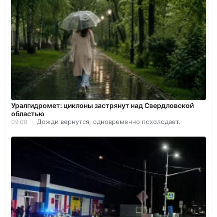
Уралгидромет: циклоны застрянут над Свердловской
областью
Дожди вернутся, одновременно похолодает.
09.08