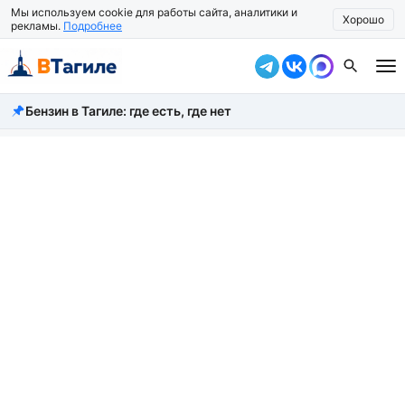
Мы используем cookie для работы сайта, аналитики и
Хорошо
рекламы.
Подробнее
Бензин в Тагиле: где есть, где нет
Все новости
Происшествия
Город
Власть
Жизнь
Экономика
Общество
Рассказать новость