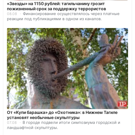
«Звезды» на 1150 рублей: тагильчанину грозит
пожизненный срок за поддержку террористов
Финансирование осуществлялось через платные
08.08
реакции под публикациями в одном из каналов.
От «Купи барашка» до «Охотника»: в Нижнем Тагиле
установят необычные скульптуры
В городе подвели итоги симпозиума городской и
07.08
ландшафтной скульптуры.