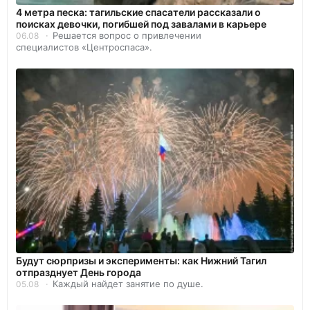
4 метра песка: тагильские спасатели рассказали о
поисках девочки, погибшей под завалами в карьере
Решается вопрос о привлечении
06.08
специалистов «Центроспаса».
Будут сюрпризы и эксперименты: как Нижний Тагил
отпразднует День города
Каждый найдет занятие по душе.
05.08