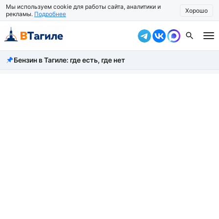
Мы используем cookie для работы сайта, аналитики и
Хорошо
рекламы.
Подробнее
Бензин в Тагиле: где есть, где нет
Все новости
Происшествия
Город
Власть
Жизнь
Экономика
Общество
Рассказать новость