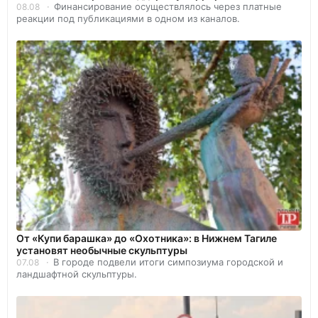
Финансирование осуществлялось через платные
08.08
реакции под публикациями в одном из каналов.
От «Купи барашка» до «Охотника»: в Нижнем Тагиле
установят необычные скульптуры
В городе подвели итоги симпозиума городской и
07.08
ландшафтной скульптуры.