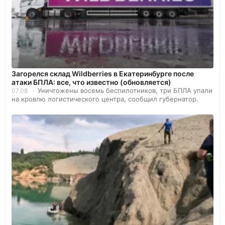
Загорелся склад Wildberries в Екатеринбурге после
атаки БПЛА: все, что известно (обновляется)
Уничтожены восемь беспилотников, три БПЛА упали
07.08
на кровлю логистического центра, сообщил губернатор.