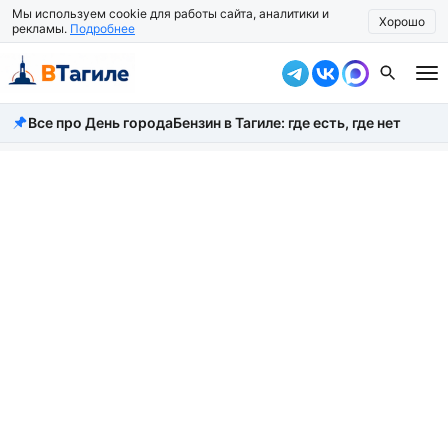
Мы используем cookie для работы сайта, аналитики и
Хорошо
рекламы.
Подробнее
Все про День города
Бензин в Тагиле: где есть, где нет
Все новости
Происшествия
Город
Власть
Жизнь
Экономика
Общество
Рассказать новость