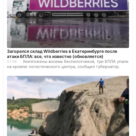
Загорелся склад Wildberries в Екатеринбурге после
атаки БПЛА: все, что известно (обновляется)
Уничтожены восемь беспилотников, три БПЛА упали
07.08
на кровлю логистического центра, сообщил губернатор.