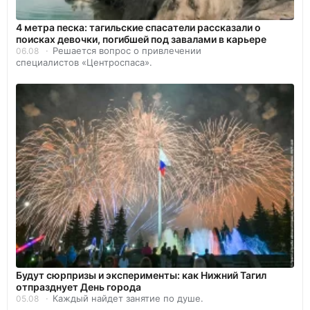
4 метра песка: тагильские спасатели рассказали о
поисках девочки, погибшей под завалами в карьере
Решается вопрос о привлечении
06.08
специалистов «Центроспаса».
Будут сюрпризы и эксперименты: как Нижний Тагил
отпразднует День города
Каждый найдет занятие по душе.
05.08