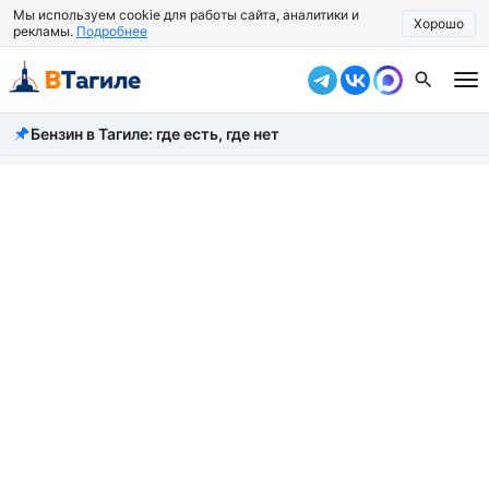
Мы используем cookie для работы сайта, аналитики и
Хорошо
рекламы.
Подробнее
Бензин в Тагиле: где есть, где нет
Все новости
Происшествия
Город
Власть
Жизнь
Экономика
Общество
Рассказать новость