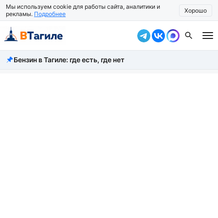
Мы используем cookie для работы сайта, аналитики и
Хорошо
рекламы.
Подробнее
Бензин в Тагиле: где есть, где нет
Все новости
Происшествия
Город
Власть
Жизнь
Экономика
Общество
Рассказать новость