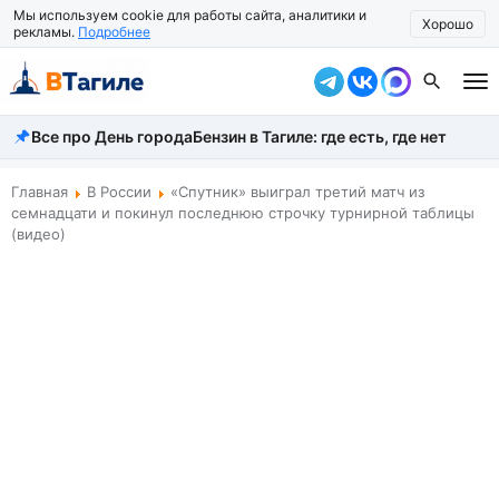
Мы используем cookie для работы сайта, аналитики и
Хорошо
рекламы.
Подробнее
Все про День города
Бензин в Тагиле: где есть, где нет
Все новости
Происшествия
Главная
В России
«Спутник» выиграл третий матч из
семнадцати и покинул последнюю строчку турнирной таблицы
Город
(видео)
Власть
Жизнь
Экономика
Общество
Рассказать новость