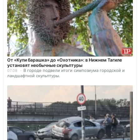
От «Купи барашка» до «Охотника»: в Нижнем Тагиле
установят необычные скульптуры
В городе подвели итоги симпозиума городской и
07.08
ландшафтной скульптуры.