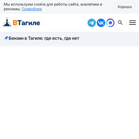
Мы используем cookie для работы сайта, аналитики и
Хорошо
рекламы.
Подробнее
Бензин в Тагиле: где есть, где нет
Все новости
Происшествия
Город
Власть
Жизнь
Экономика
Общество
Рассказать новость