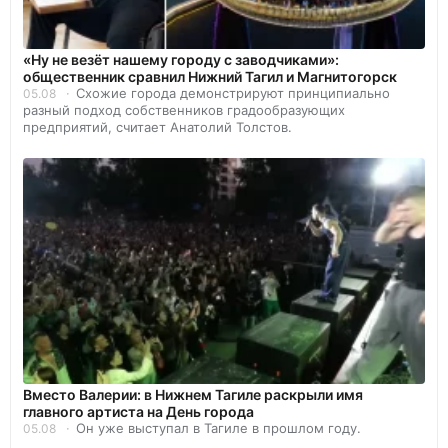
«Ну не везёт нашему городу с заводчиками»:
общественник сравнил Нижний Тагил и Магнитогорск
Схожие города демонстрируют принципиально
05.08
разный подход собственников градообразующих
предприятий, считает Анатолий Толстов.
Вместо Валерии: в Нижнем Тагиле раскрыли имя
главного артиста на День города
Он уже выступал в Тагиле в прошлом году.
05.08