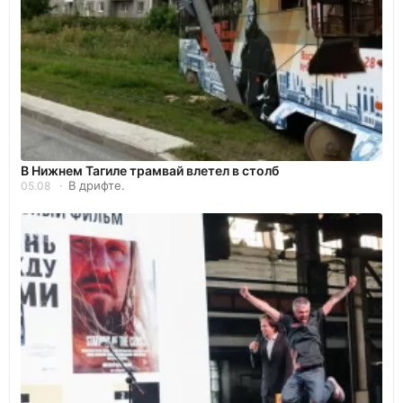
В Нижнем Тагиле трамвай влетел в столб
В дрифте.
05.08