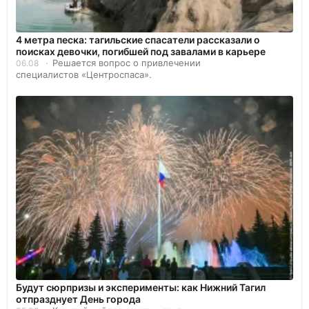
4 метра песка: тагильские спасатели рассказали о
поисках девочки, погибшей под завалами в карьере
Решается вопрос о привлечении
06.08
специалистов «Центроспаса».
Будут сюрпризы и эксперименты: как Нижний Тагил
отпразднует День города