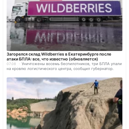
Загорелся склад Wildberries в Екатеринбурге после
атаки БПЛА: все, что известно (обновляется)
Уничтожены восемь беспилотников, три БПЛА упали
07.08
на кровлю логистического центра, сообщил губернатор.