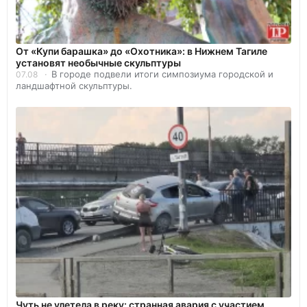
От «Купи барашка» до «Охотника»: в Нижнем Тагиле
установят необычные скульптуры
В городе подвели итоги симпозиума городской и
07.08
ландшафтной скульптуры.
Чуть не улетела в реку: странная авария с участием