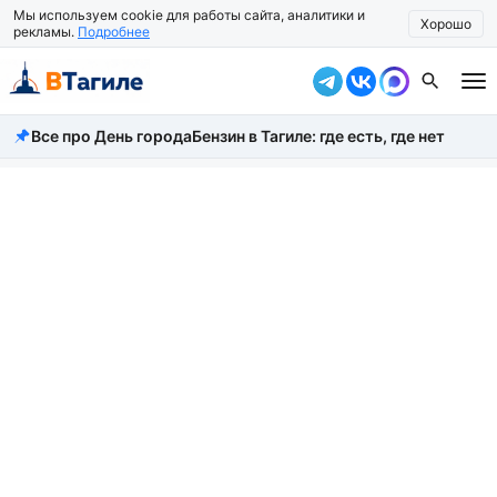
Мы используем cookie для работы сайта, аналитики и
Хорошо
рекламы.
Подробнее
Все про День города
Бензин в Тагиле: где есть, где нет
Все новости
Происшествия
Город
Власть
Жизнь
Экономика
Общество
Рассказать новость