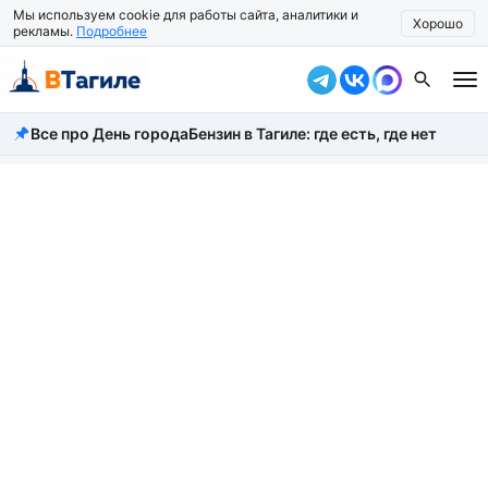
Мы используем cookie для работы сайта, аналитики и
Хорошо
рекламы.
Подробнее
Все про День города
Бензин в Тагиле: где есть, где нет
Все новости
Происшествия
Город
Власть
Жизнь
Экономика
Общество
Рассказать новость