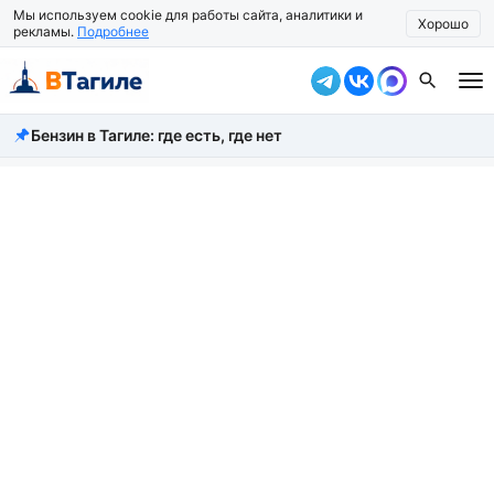
Мы используем cookie для работы сайта, аналитики и
Хорошо
рекламы.
Подробнее
Бензин в Тагиле: где есть, где нет
Все новости
Происшествия
Город
Власть
Жизнь
Экономика
Общество
Рассказать новость