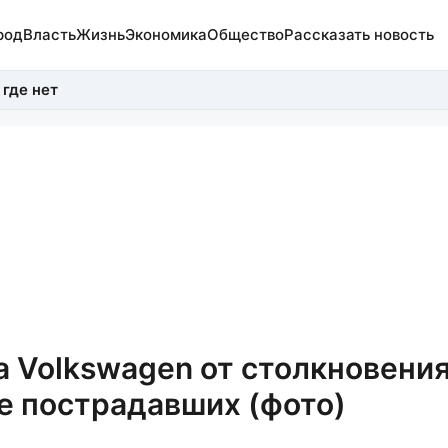
род
Власть
Жизнь
Экономика
Общество
Рассказать новость
 где нет
а Volkswagen от столкновени
ое пострадавших (фото)