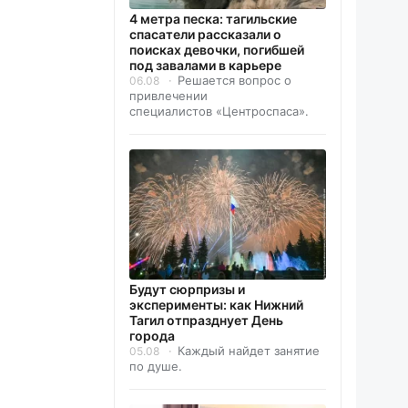
4 метра песка: тагильские
спасатели рассказали о
поисках девочки, погибшей
под завалами в карьере
Решается вопрос о
06.08
привлечении
специалистов «Центроспаса».
Будут сюрпризы и
эксперименты: как Нижний
Тагил отпразднует День
города
Каждый найдет занятие
05.08
по душе.