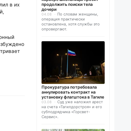
лил в их
продолжить поиски тела
дочери
й,
По словам женщины,
04.08
операция практически
остановлена, хотя службы это
опровергают.
ионный
озбуждено
атривает
Прокуратура потребовала
аннулировать контракт на
установку флагштока в Тагиле
Суд уже наложил арест
03.08
на счета «Тагилдорстроя» и его
субподрядчика «Горсвет-
Сервис».