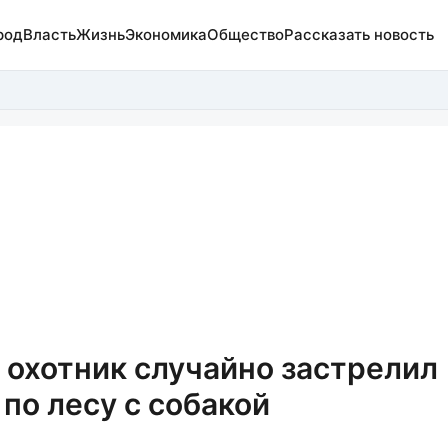
род
Власть
Жизнь
Экономика
Общество
Рассказать новость
 охотник случайно застрелил
 по лесу с собакой