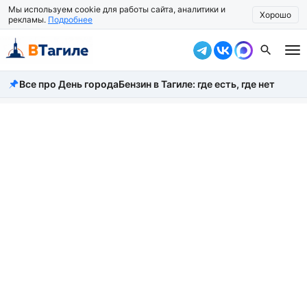
Мы используем cookie для работы сайта, аналитики и
Хорошо
рекламы.
Подробнее
Все про День города
Бензин в Тагиле: где есть, где нет
Все новости
Происшествия
Город
Власть
Жизнь
Экономика
Общество
Рассказать новость