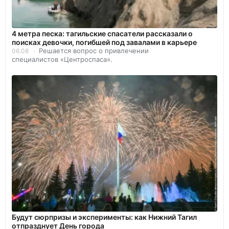
4 метра песка: тагильские спасатели рассказали о
поисках девочки, погибшей под завалами в карьере
Решается вопрос о привлечении
06.08
специалистов «Центроспаса».
Будут сюрпризы и эксперименты: как Нижний Тагил
отпразднует День города