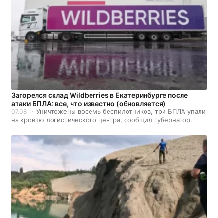
Загорелся склад Wildberries в Екатеринбурге после
атаки БПЛА: все, что известно (обновляется)
Уничтожены восемь беспилотников, три БПЛА упали
07.08
на кровлю логистического центра, сообщил губернатор.