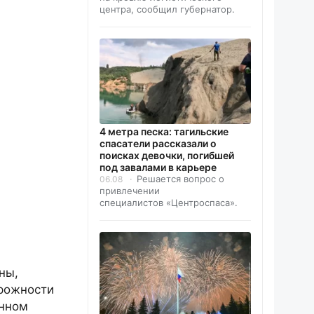
центра, сообщил губернатор.
4 метра песка: тагильские
спасатели рассказали о
поисках девочки, погибшей
под завалами в карьере
Решается вопрос о
06.08
привлечении
специалистов «Центроспаса».
ны,
орожности
онном