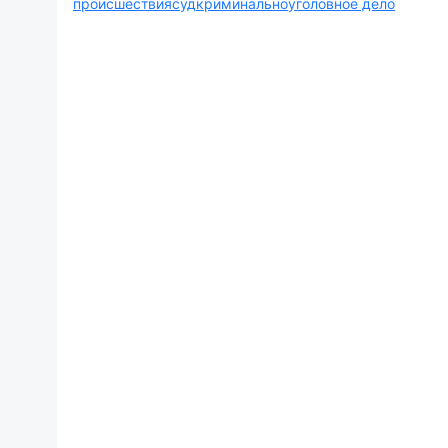
происшествия
суд
криминально
уголовное дело