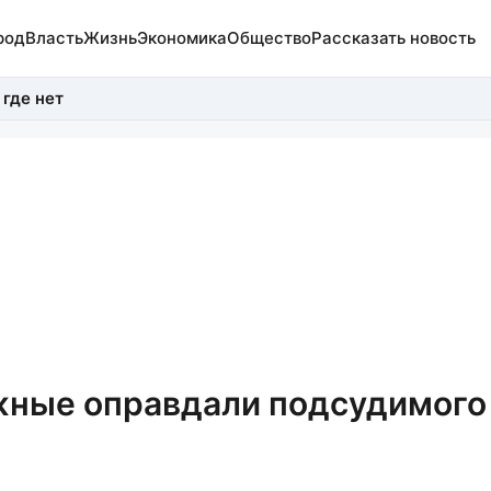
род
Власть
Жизнь
Экономика
Общество
Рассказать новость
 где нет
жные оправдали подсудимого