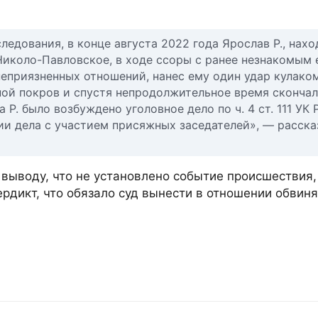
едования, в конце августа 2022 года Ярослав Р., нахо
Николо-Павловское, в ходе ссоры с ранее незнакомым 
еприязненных отношений, нанес ему один удар кулако
яной покров и спустя непродолжительное время скончал
Р. было возбуждено уголовное дело по ч. 4 ст. 111 УК 
и дела с участием присяжных заседателей», — расска
выводу, что не установлено событие происшествия,
рдикт, что обязало суд вынести в отношении обвин