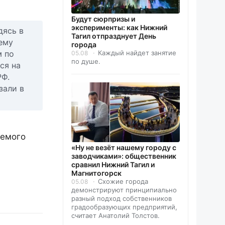
Будут сюрпризы и
эксперименты: как Нижний
дясь в
Тагил отпразднует День
ему
города
Каждый найдет занятие
м по
05.08
по душе.
ся на
РФ.
зали в
яемого
«Ну не везёт нашему городу с
заводчиками»: общественник
сравнил Нижний Тагил и
Магнитогорск
Схожие города
05.08
демонстрируют принципиально
разный подход собственников
градообразующих предприятий,
считает Анатолий Толстов.